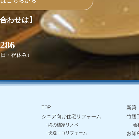
せはこちらから
合わせは】
2286
0（日・祝休み）
TOP
新築
シニア向け住宅リフォーム
竹腰
- 終の棲家リノベ
- 
- 快適エコリフォーム
お知