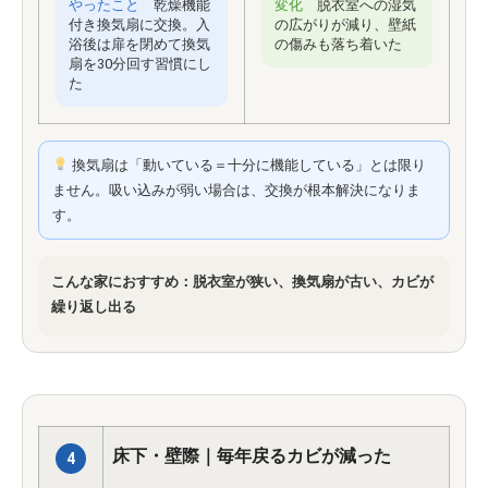
やったこと
乾燥機能
変化
脱衣室への湿気
付き換気扇に交換。入
の広がりが減り、壁紙
浴後は扉を閉めて換気
の傷みも落ち着いた
扇を30分回す習慣にし
た
換気扇は「動いている＝十分に機能している」とは限り
ません。吸い込みが弱い場合は、交換が根本解決になりま
す。
こんな家におすすめ：脱衣室が狭い、換気扇が古い、カビが
繰り返し出る
床下・壁際｜毎年戻るカビが減った
4