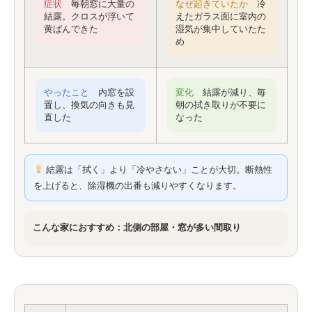
症状
毎朝窓に大量の
なぜ起きていたか
冷
結露。クロスが浮いて
えたガラス面に室内の
黄ばんできた
湿気が集中していたた
め
やったこと
内窓を設
変化
結露が減り、毎
置し、換気の向きも見
朝の拭き取りが不要に
直した
なった
結露は「拭く」より「冷やさない」ことが大切。断熱性
を上げると、除湿機の出番も減りやすくなります。
こんな家におすすめ：北側の部屋・窓が多い間取り