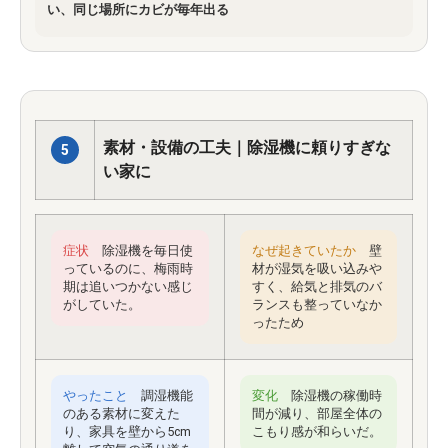
い、同じ場所にカビが毎年出る
素材・設備の工夫｜除湿機に頼りすぎな
5
い家に
症状
除湿機を毎日使
なぜ起きていたか
壁
っているのに、梅雨時
材が湿気を吸い込みや
期は追いつかない感じ
すく、給気と排気のバ
がしていた。
ランスも整っていなか
ったため
やったこと
調湿機能
変化
除湿機の稼働時
のある素材に変えた
間が減り、部屋全体の
り、家具を壁から5cm
こもり感が和らいだ。