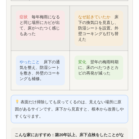
症状
毎年梅雨になる
なぜ起きていたか
床
と同じ場所にカビが出
下の換気口を見直し、
て、床がべたつく感じ
防湿シートを設置。外
もあった
壁コーキングも打ち替
えた
やったこと
床下の通
変化
翌年の梅雨時期
気を整え、防湿シート
に、床のべたつきとカ
を敷き、外壁のコーキ
ビの再発が減った
ングも補修。
表面だけ掃除しても戻ってくるのは、見えない場所に原
因があるサインです。床下から見直すと、根本から改善しや
すくなります。
こんな家におすすめ：築20年以上、床下点検をしたことがな