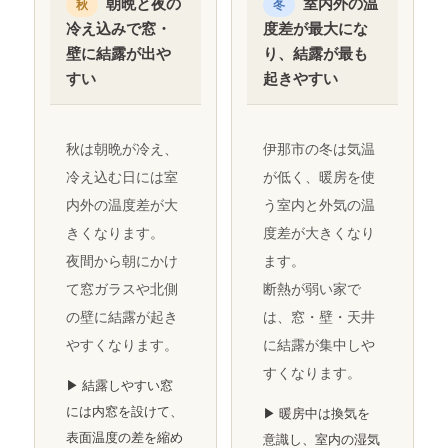
朝晩と夜の
室内外の温
秋
冬
冷え込みで窓・
度差が最大にな
壁に結露が出や
り、結露が最も
すい
起きやすい
秋は朝晩が冷え、
伊那市の冬は気温
冷え込む日には室
が低く、暖房を使
内外の温度差が大
う室内と外気の温
きくなります。
度差が大きくなり
夜間から朝にかけ
ます。
て窓ガラスや北側
断熱が弱い家で
の壁に結露が起き
は、窓・壁・天井
やすくなります。
に結露が集中しや
すくなります。
▶ 結露しやすい窓
には内窓を設けて、
▶ 暖房中は換気を
表面温度の差を縮め
意識し、室内の湿気