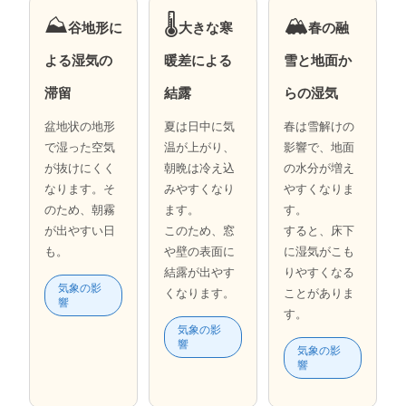
⛰
🌡
🏔
谷地形に
大きな寒
春の融
よる湿気の
暖差による
雪と地面か
滞留
結露
らの湿気
盆地状の地形
夏は日中に気
春は雪解けの
で湿った空気
温が上がり、
影響で、地面
が抜けにくく
朝晩は冷え込
の水分が増え
なります。そ
みやすくなり
やすくなりま
のため、朝霧
ます。
す。
が出やすい日
このため、窓
すると、床下
も。
や壁の表面に
に湿気がこも
結露が出やす
りやすくなる
気象の影
くなります。
ことがありま
響
す。
気象の影
響
気象の影
響