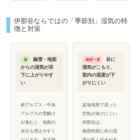
伊那谷ならではの「季節別」湿気の特
徴と対策
融雪・地面
谷に
春
梅雨〜夏
からの湿気が床
湿気がこもり、
下に上がりやす
室内の湿度が下
い
がりにくい
南アルプス・中央
盆地地形で湿った
アルプスの雪解け
空気が抜けにくい
が進むと、地面の
伊那谷は、
水分も増えやすく
梅雨時期に外の湿
なります。床下換
度が長く続きやす