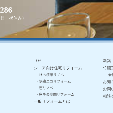
2286
0（日・祝休み）
TOP
新築
シニア向け住宅リフォーム
竹腰
- 終の棲家リノベ
- 
- 快適エコリフォーム
お知
- 窓リノベ
お問
- 家事楽空間リフォーム
相談
一般リフォームとは