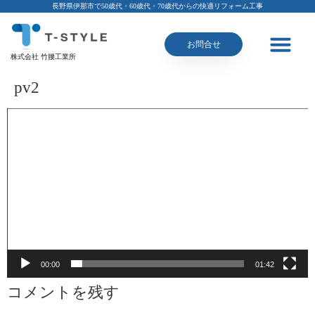
長野県伊那市で50歳代・60歳代・70歳代からの快適リフォーム工事
お問合せ
株式会社 竹腰工業所
pv2
動
画
プ
レ
ー
ヤ
ー
00:00
01:42
コメントを残す