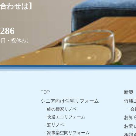
合わせは】
2286
0（日・祝休み）
TOP
新築
シニア向け住宅リフォーム
竹腰
- 終の棲家リノベ
- 
- 快適エコリフォーム
お知
- 窓リノベ
お問
- 家事楽空間リフォーム
相談